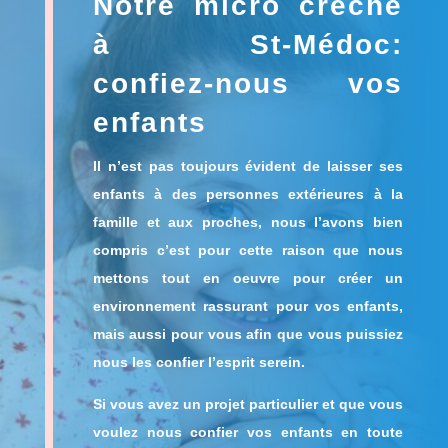
Notre micro creche
à St-Médoc:
confiez-nous vos
enfants
Il n’est pas toujours évident de laisser ses
enfants à des personnes extérieures à la
famille et aux proches, nous l’avons bien
compris c’est pour cette raison que nous
mettons tout en oeuvre pour
créer un
environnement rassurant pour vos enfants
,
mais aussi pour vous afin que vous puissiez
nous les confier l’esprit serein.
Si vous avez un projet particulier et que vous
voulez nous confier vos enfants en toute