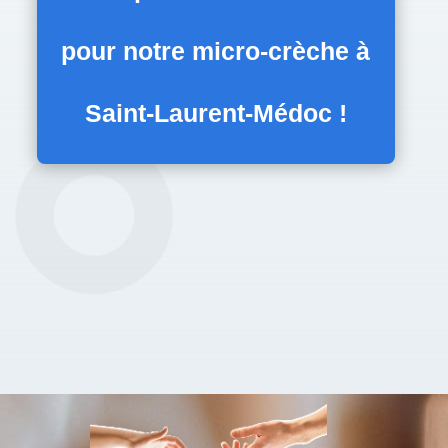
pour notre
micro-crèche à
Saint-Laurent-Médoc
!