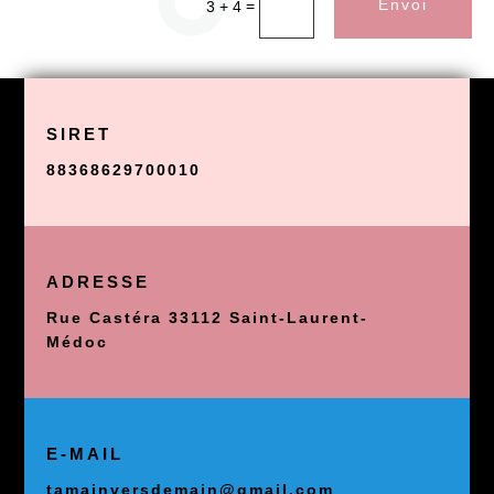
Envoi
=
3 + 4
SIRET
88368629700010
ADRESSE
Rue Castéra 33112 Saint-Laurent-
Médoc
E-MAIL
tamainversdemain@gmail.com